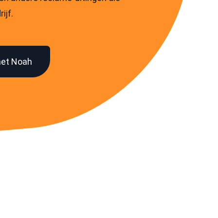
ijf.
met Noah