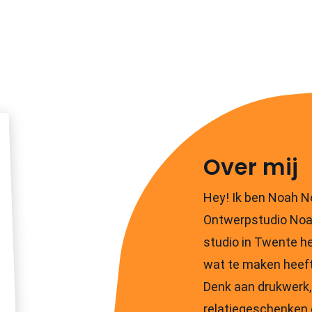
jecten
Over
Werkwijze
Pakketten
mij
Over mij
Hey! Ik ben Noah No
Ontwerpstudio Noa
studio in Twente he
wat te maken heeft 
Denk aan drukwerk, 
relatiegeschenken 