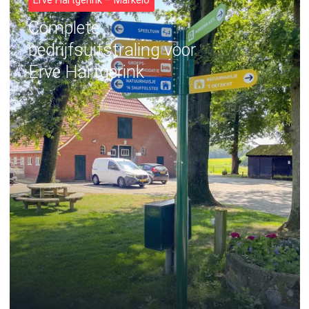
Erve Hartgerink – Markelo
Complete
bedrijfsuitstraling voor
Erve Hartgerink