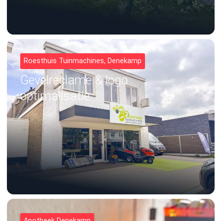
Roesthuis Tuinmachines, Denekamp
Gevelreclame & logo
optimalisatie
Apotheek Denekamp