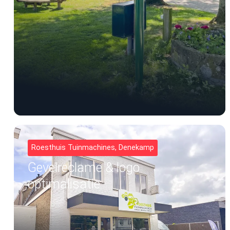
Roesthuis Tuinmachines, Denekamp
Gevelreclame & logo
optimalisatie