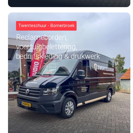
Twenteschuur - Bornerbroek
Reclameborden,
voertuigbelettering,
bedrijfskleding & drukwerk