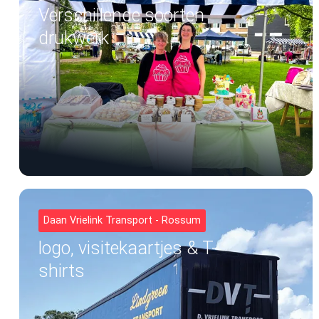
Verschillende soorten
drukwerk
Daan Vrielink Transport - Rossum
logo, visitekaartjes & T-
shirts