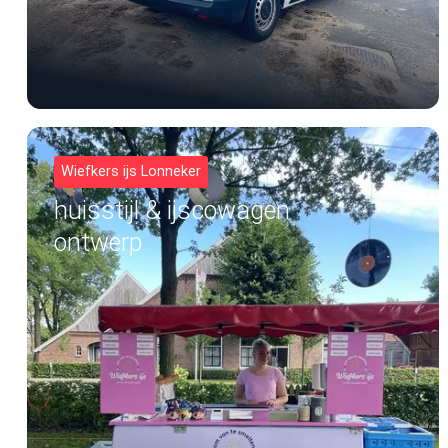
Wiefkers ijs Lonneker
huisstijl & ijscowagen
ontwerp