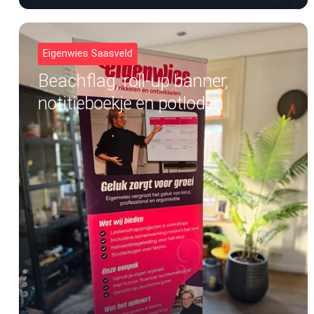
Eigenwies Saasveld
Beachflag, roll-up banner,
notitieboekje en potloden