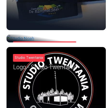
verjaardag & feest spandoek ontwerp
Verjaardagsspandoeken
Studio Twentania
Logo - Studio Twentania