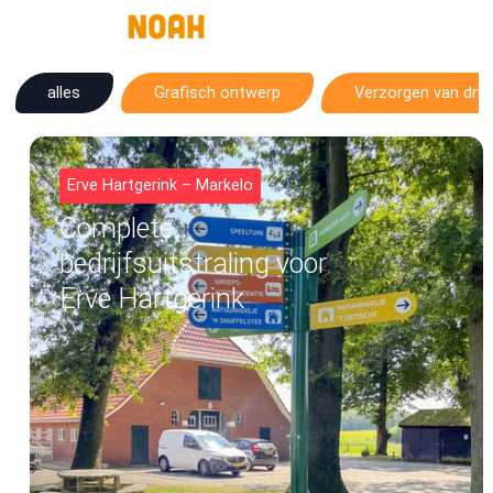
alles
Grafisch ontwerp
Verzorgen van dru
Erve Hartgerink – Markelo
Complete
bedrijfsuitstraling voor
Erve Hartgerink