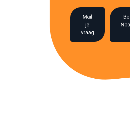
Mail
Be
je
Noa
vraag