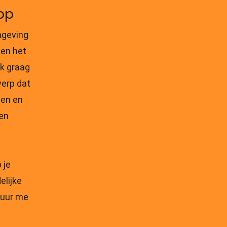
op
mgeving
en het
nk graag
erp dat
sen en
 en
 je
elijke
tuur me