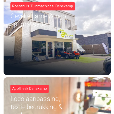
Roesthuis Tuinmachines, Denekamp
Gevelreclame & logo
optimalisatie
Apotheek Denekamp
Logo aanpassing,
textielbedrukking &